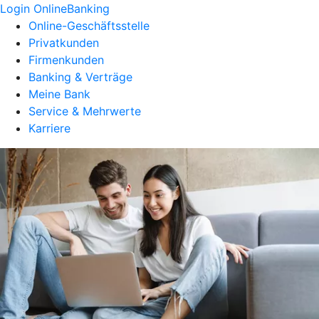
Login OnlineBanking
Online-Geschäftsstelle
Privatkunden
Firmenkunden
Banking & Verträge
Meine Bank
Service & Mehrwerte
Karriere