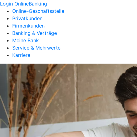
Login OnlineBanking
Online-Geschäftsstelle
Privatkunden
Firmenkunden
Banking & Verträge
Meine Bank
Service & Mehrwerte
Karriere