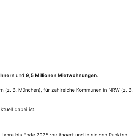
ohnern
und
9,5 Millionen Mietwohnungen
.
rn (z. B. München), für zahlreiche Kommunen in NRW (z. B.
tuell dabei ist.
Jahre bis Ende 2025 verlängert und in einigen Punkten