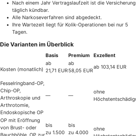
Nach einem Jahr Vertragslaufzeit ist die Versicherung
täglich kündbar.
Alle Narkoseverfahren sind abgedeckt.
Ihre Wartezeit liegt für Kolik-Operationen bei nur 5
Tagen.
Die Varianten im Überblick
Basis
Premium
Exzellent
ab
ab
ab 103,14 EUR
Kosten (monatlich)
21,71 EUR
58,05 EUR
Fesselringband-OP,
Chip-OP,
ohne
—
—
Arthroskopie und
Höchstentschädig
Arthrotomie,
Endoskopische OP
OP mit Eröffnung
bis
bis
von Brust- oder
ohne
zu 1.500
zu 4.000
Bauchhöhle, OP zur
Höchstentschädig