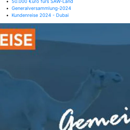
50.000 €uro fürs SAW-Land
Generalversammlung-2024
Kundenreise 2024 - Dubai