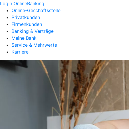
Login OnlineBanking
Online-Geschäftsstelle
Privatkunden
Firmenkunden
Banking & Verträge
Meine Bank
Service & Mehrwerte
Karriere